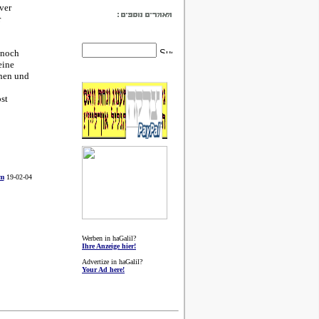
ver
r
 noch
eine
nnen und
bst
om
19-02-04
Werben in haGalil?
Ihre Anzeige hier!
Advertize in haGalil?
Your Ad here!