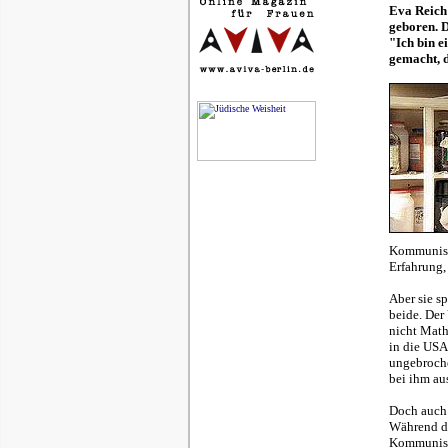
Eva Reich
geboren. D
"Ich bin 
gemacht, d
Kommuniste
Erfahrung, 
Aber sie s
beide. Der
nicht Math
in die USA
ungebrochen
bei ihm au
Doch auch 
Während de
Kommuniste