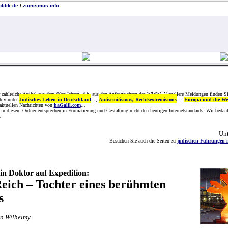
litik.de
/
zionismus.info
r zahlreiche Artikel aus dem 90er Jahren, d.h. aus den Anfangsjahren des WWW. Aktuellere Meldungen finden S
hiv unter
Jüdisches Leben in Deutschland
...,
Antisemitismus, Rechtsextremismus
...,
Europa und die We
 aktuellen Nachrichten von
haGalil.com
...
l in diesem Ordner entsprechen in Formatierung und Gestaltung nicht den heutigen Internetstandards. Wir bedan
.
Un
Besuchen Sie auch die Seiten zu
jüdischen Führungen i
ein Doktor auf Expedition
:
eich – Tochter eines berühmten
s
n Wilhelmy