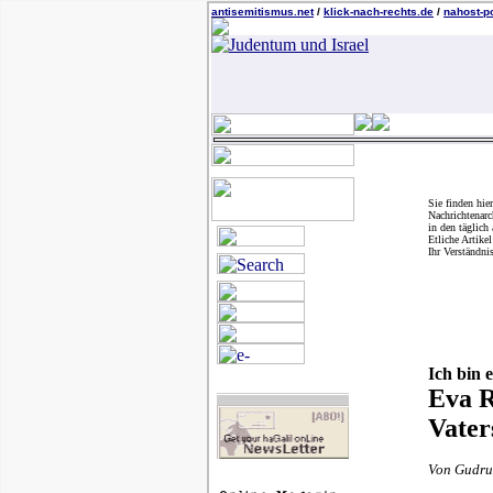
antisemitismus.net
/
klick-nach-rechts.de
/
nahost-po
Sie finden hie
Nachrichtenarc
in den täglich
Etliche Artike
Ihr Verständnis
Ich bin 
Eva R
Vater
Von Gudru