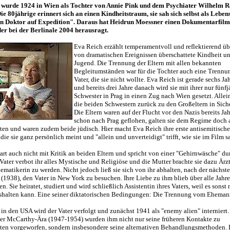
 wurde 1924 in Wien als Tochter von Annie Pink und dem Psychiater Wilhelm R
ie 80jährige erinnert sich an einen Kindheitstraum, sie sah sich selbst als Leben
ein Doktor auf Expedition". Daraus hat Heidrun Moessner einen Dokumentarfilm
er bei der Berlinale 2004 herausragt.
Eva Reich erzählt temperamentvoll und reflektierend üb
von dramatischen Ereignissen überschattete Kindheit u
Jugend. Die Trennung der Eltern mit allen bekannten
Begleitumständen war für die Tochter auch eine Trenn
Vater, die sie nicht wollte. Eva Reich ist gerade sechs Jah
und bereits drei Jahre danach wird sie mit ihrer nur fünf
Schwester in Prag in einen Zug nach Wien gesetzt. Allei
die beiden Schwestern zurück zu den Großeltern in Siche
Die Eltern waren auf der Flucht vor den Nazis bereits Ja
schon nach Prag geflohen, galten sie dem Regime doch 
n und waren zudem beide jüdisch. Hier macht Eva Reich ihre erste antisemitische
die sie ganz persönlich meint und "allein und unverteidigt" trifft, wie sie im Film sa
part auch nicht mit Kritik an beiden Eltern und spricht von einer "Gehirnwäsche" du
 Vater verbot ihr alles Mystische und Religiöse und die Mutter brachte sie dazu Ärz
ematikerin zu werden. Nicht jedoch ließ sie sich von ihr abhalten, nach der nächst
 (1938), den Vater in New York zu besuchen. Ihre Liebe zu ihm blieb über alle Jahr
. Sie heiratet, studiert und wird schließlich Assistentin ihres Vaters, weil es sons
shalten kann. Eine seiner diktatorischen Bedingungen: Die Trennung vom Eheman
in den USA wird der Vater verfolgt und zunächst 1941 als "enemy alien" interniert.
r McCarthy-Ära (1947-1954) wurden ihm nicht nur seine früheren Kontakte zu
n vorgeworfen, sondern insbesondere seine alternativen Behandlungsmethoden. 