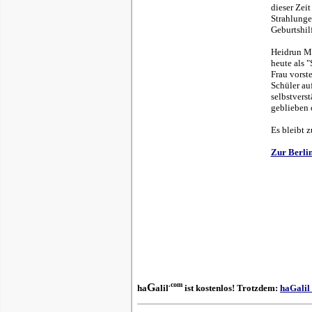
dieser Zei
Strahlunge
Geburtshil
Heidrun Mo
heute als 
Frau vorst
Schüler auf
selbstverst
geblieben 
Es bleibt z
Zur Berli
.com
G
ha
alil
ist kostenlos! Trotzdem:
haGalil 