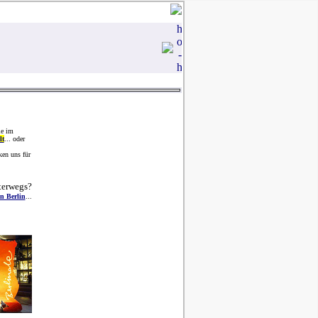
ie im
lt
... oder
ken uns für
terwegs?
n Berlin
...