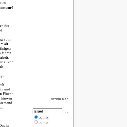
eich
sentwurf
er ihre
nd
ung vom
re alt
jährigen
n fahren
rheit.
hre zuvor
als
gt.
rch
tin und
en Flucht
e hinweg
t niemand
n.
DE-Titel
US-Titel
Das in