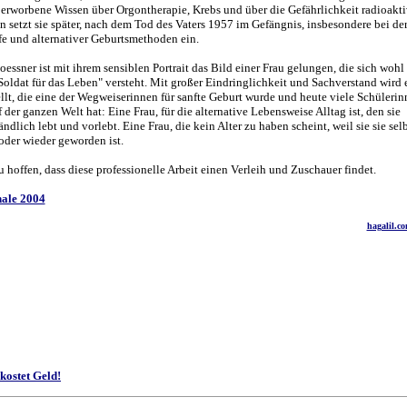
t erworbene Wissen über Orgontherapie, Krebs und über die Gefährlichkeit radioakti
n setzt sie später, nach dem Tod des Vaters 1957 im Gefängnis, insbesondere bei de
fe und alternativer Geburtsmethoden ein.
essner ist mit ihrem sensiblen Portrait das Bild einer Frau gelungen, die sich wohl
"Soldat für das Leben" versteht. Mit großer Eindringlichkeit und Sachverstand wird 
ellt, die eine der Wegweiserinnen für sanfte Geburt wurde und heute viele Schüleri
 der ganzen Welt hat: Eine Frau, für die alternative Lebensweise Alltag ist, den sie
ändlich lebt und vorlebt. Eine Frau, die kein Alter zu haben scheint, weil sie sie sel
oder wieder geworden ist.
u hoffen, dass diese professionelle Arbeit einen Verleih und Zuschauer findet.
nale 2004
hagalil.c
kostet Geld!