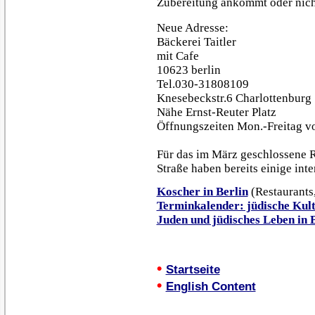
Zubereitung ankommt oder nich
Neue Adresse:
Bäckerei Taitler
mit Cafe
10623 berlin
Tel.030-31808109
Knesebeckstr.6 Charlottenburg
Nähe Ernst-Reuter Platz
Öffnungszeiten Mon.-Freitag v
Für das im März geschlossene R
Straße haben bereits einige inte
Koscher in Berlin
(Restaurants,
Terminkalender: jüdische Kult
Juden und jüdisches Leben in B
•
Startseite
•
English Content