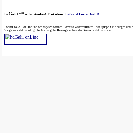
.com
G
ha
alil
ist kostenlos! Trotzdem:
haGalil kostet Geld!
Die bei haGalil onLine und den angeschlossenen Domains veröffentlichten Texte spiegeln Meinungen und K
Sie geben nicht unbedingt die Meinung der Herausgeber bzw. der Gesamtredaktion wieder.