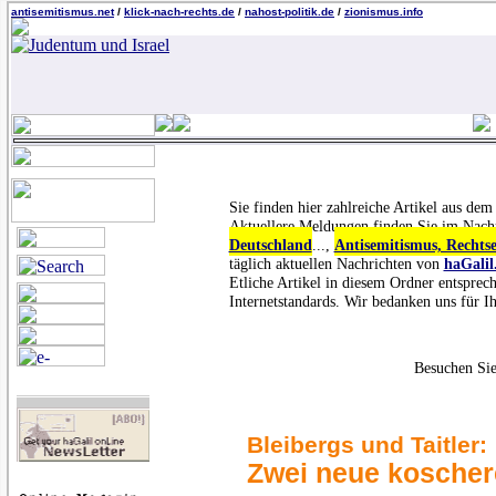
antisemitismus.net
/
klick-nach-rechts.de
/
nahost-politik.de
/
zionismus.info
Sie finden hier zahlreiche Artikel aus de
Aktuellere Meldungen finden Sie im Nach
Deutschland
...,
Antisemitismus, Rechts
täglich aktuellen Nachrichten von
haGalil
Etliche Artikel in diesem Ordner entsprec
Internetstandards. Wir bedanken uns für Ih
Besuchen Sie
Bleibergs und Taitler:
Zwei neue koschere