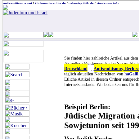
antisemitismus.net
/
klick-nach-rechts.de
/
nahost-politik.de
/
zionismus.info
Sie finden hier zahlreiche Artikel aus de
Aktuellere Meldungen finden Sie im Nach
Deutschland
...,
Antisemitismus, Rechts
täglich aktuellen Nachrichten von
haGalil
Etliche Artikel in diesem Ordner entsprec
Internetstandards. Wir bedanken uns für Ih
Beispiel Berlin:
Jüdische Migration 
Sowjetunion seit 19
Von Judith Kessler