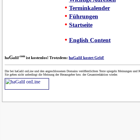
•
Terminkalender
•
Führungen
•
Startseite
•
English Content
.com
G
ha
alil
ist kostenlos! Trotzdem:
haGalil kostet Geld!
Die bei haGalil onLine und den angeschlossenen Domains veröffentlichten Texte spiegeln Meinungen und K
Sie geben nicht unbedingt die Meinung der Herausgeber bzw. der Gesamtredaktion wieder.